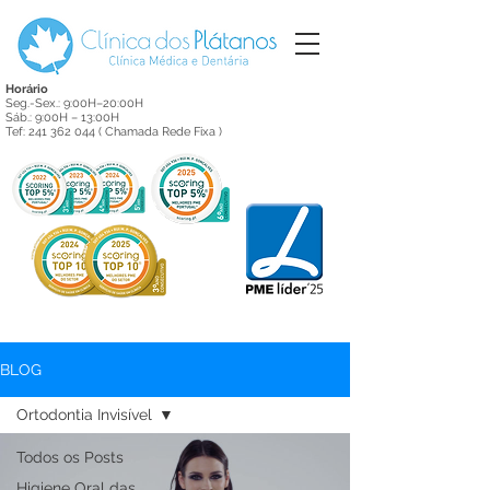
Horário
Seg.-Sex.: 9:00H–20:00H
Sáb.: 9:00H – 13:00H
Tef:
241 362 044
( Chamada Rede Fixa )
BLOG
Ortodontia Invisível
Todos os Posts
Higiene Oral das