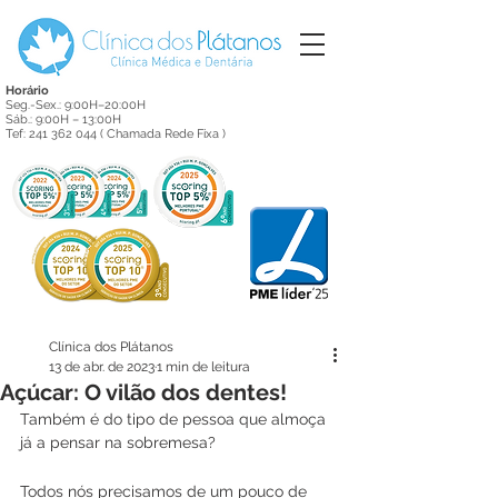
Horário
Seg.-Sex.: 9:00H–20:00H
Sáb.: 9:00H – 13:00H
Tef:
241 362 044
( Chamada Rede Fixa )
Clínica dos Plátanos
13 de abr. de 2023
1 min de leitura
Açúcar: O vilão dos dentes!
Também é do tipo de pessoa que almoça 
já a pensar na sobremesa? 
Todos nós precisamos de um pouco de 