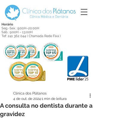
Horário
Seg.-Sex.: 9:00H–20:00H
Sáb.: 9:00H – 13:00H
Tef:
241 362 044
( Chamada Rede Fixa )
Clínica dos Plátanos
4 de out. de 2024
1 min de leitura
A consulta no dentista durante a
gravidez