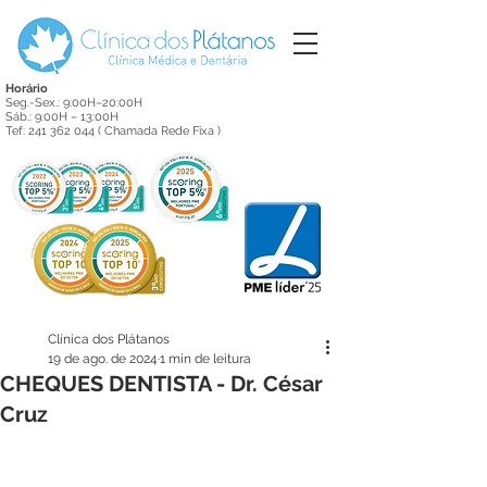
Horário
Seg.-Sex.: 9:00H–20:00H
Sáb.: 9:00H – 13:00H
Tef:
241 362 044
( Chamada Rede Fixa )
Clínica dos Plátanos
19 de ago. de 2024
1 min de leitura
CHEQUES DENTISTA - Dr. César
Cruz