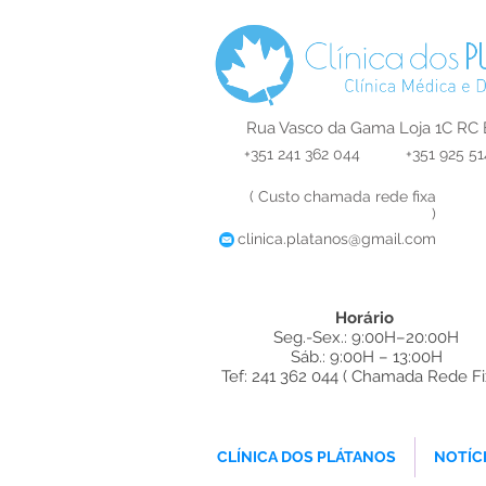
Rua Vasco da Gama Loja 1C RC 
+351 241 362 044
+351 925 51
( Custo chamada rede fixa
)
clinica.platanos@gmail.com
Horário
Seg.-Sex.: 9:00H–20:00H
Sáb.: 9:00H – 13:00H
Tef: 241 362 044 ( Chamada Rede Fi
ques Dentista
CLÍNICA DOS PLÁTANOS
NOTÍC