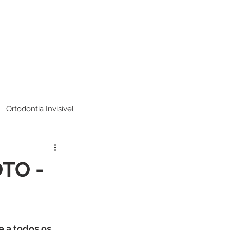
Ortodontia Invisível
OTO -
 a todos os 