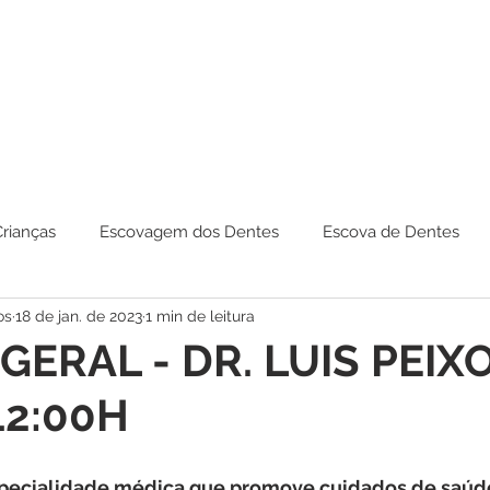
Crianças
Escovagem dos Dentes
Escova de Dentes
os
18 de jan. de 2023
1 min de leitura
GERAL - DR. LUIS PEIX
12:00H
especialidade médica que promove cuidados de saúde