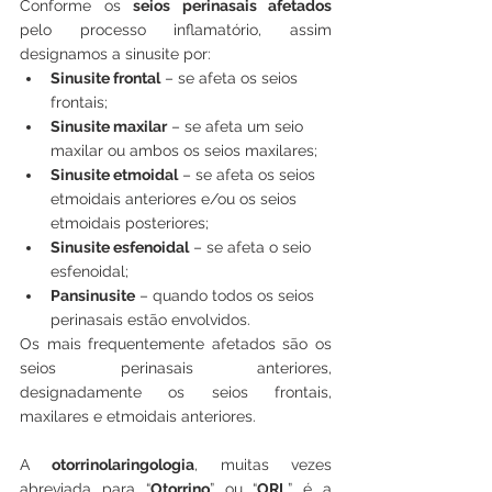
Conforme os 
seios perinasais afetados
pelo processo inflamatório, assim 
designamos a sinusite por:
Sinusite frontal
 – se afeta os seios 
frontais;
Sinusite maxilar
 – se afeta um seio 
maxilar ou ambos os seios maxilares;
Sinusite etmoidal
 – se afeta os seios 
etmoidais anteriores e/ou os seios 
etmoidais posteriores;
Sinusite esfenoidal
 – se afeta o seio 
esfenoidal;
Pansinusite
 – quando todos os seios 
perinasais estão envolvidos.
Os mais frequentemente afetados são os 
seios perinasais anteriores, 
designadamente os seios frontais, 
maxilares e etmoidais anteriores.
A 
otorrinolaringologia
, muitas vezes 
abreviada para “
Otorrino
” ou “
ORL
” é a 