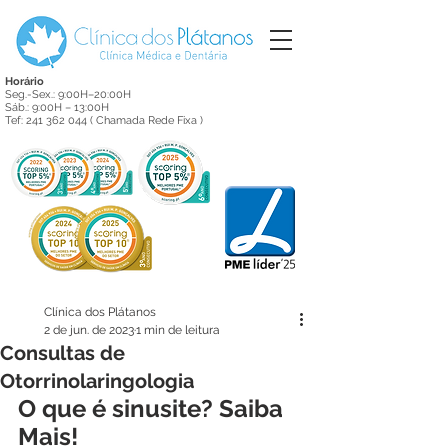
Horário
Seg.-Sex.: 9:00H–20:00H
Sáb.: 9:00H – 13:00H
Tef:
241 362 044
( Chamada Rede Fixa )
Clínica dos Plátanos
2 de jun. de 2023
1 min de leitura
Consultas de
Otorrinolaringologia
O que é sinusite? Saiba 
Mais!