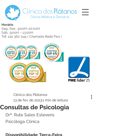
Horário
Seg.-Sex.: 9:00H–20:00H
Sáb.: 9:00H – 13:00H
Tef:
241 362 044
( Chamada Rede Fixa )
Clínica dos Plátanos
13 de fev. de 2023
1 min de leitura
Consultas de Psicologia
Drª. Rute Sales Estevens
Psicóloga Clínica 
Disponibilidade: Terça-Feira