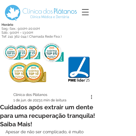
Horário
Seg.-Sex.: 9:00H–20:00H
Sáb.: 9:00H – 13:00H
Tef:
241 362 044
( Chamada Rede Fixa )
Clínica dos Plátanos
1 de jun. de 2023
1 min de leitura
Cuidados após extrair um dente
para uma recuperação tranquila!
Saiba Mais!
Apesar de não ser complicado, é muito 