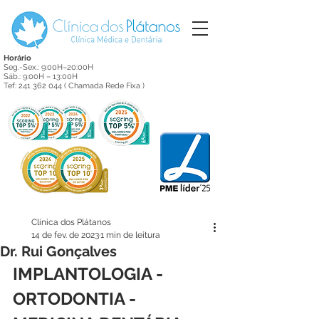
Horário
Seg.-Sex.: 9:00H–20:00H
Sáb.: 9:00H – 13:00H
Tef:
241 362 044
( Chamada Rede Fixa )
Clínica dos Plátanos
14 de fev. de 2023
1 min de leitura
Dr. Rui Gonçalves
IMPLANTOLOGIA - 
ORTODONTIA - 