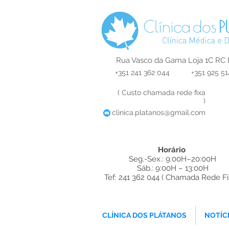
Rua Vasco da Gama Loja 1C RC 
+351 241 362 044
+351 925 51
( Custo chamada rede fixa
)
clinica.platanos@gmail.com
Horário
Seg.-Sex.: 9:00H–20:00H
Sáb.: 9:00H – 13:00H
Tef: 241 362 044 ( Chamada Rede Fi
ques Dentista
CLÍNICA DOS PLÁTANOS
NOTÍC