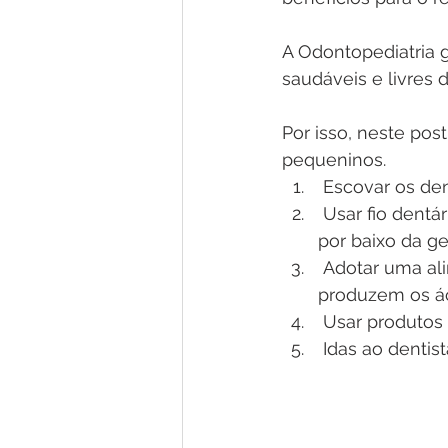
A Odontopediatria 
saudáveis e livres 
Por isso, neste po
pequeninos.
 Escovar os de
 Usar fio dentário diariamente para remover a placa que se aloja entre os dentes e 
por baixo da ge
 Adotar uma alimentação equilibrada, com pouco açúcar. Estes alimentos 
produzem os ác
 Usar produtos 
 Idas ao denti