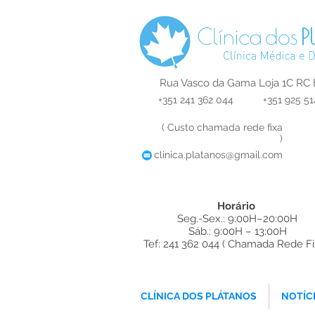
Rua Vasco da Gama Loja 1C RC 
+351 241 362 044
+351 925 51
( Custo chamada rede fixa
)
clinica.platanos@gmail.com
Horário
Seg.-Sex.: 9:00H–20:00H
Sáb.: 9:00H – 13:00H
Tef: 241 362 044 ( Chamada Rede Fi
ques Dentista
CLÍNICA DOS PLÁTANOS
NOTÍC