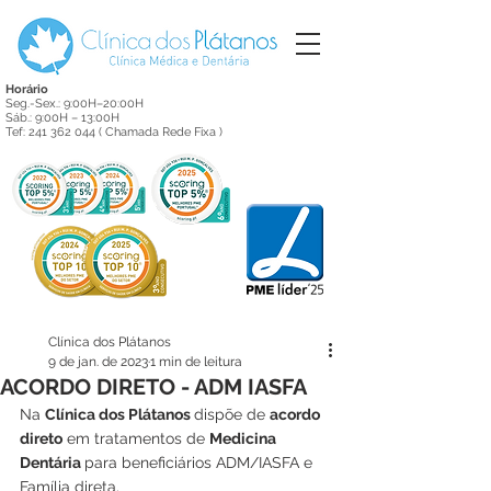
Horário
Seg.-Sex.: 9:00H–20:00H
Sáb.: 9:00H – 13:00H
Tef:
241 362 044
( Chamada Rede Fixa )
Clínica dos Plátanos
9 de jan. de 2023
1 min de leitura
ACORDO DIRETO - ADM IASFA
Na 
Clínica dos Plátanos 
dispõe de 
acordo 
direto
 em tratamentos de 
Medicina 
Dentária 
para beneficiários ADM/IASFA e 
Família direta.