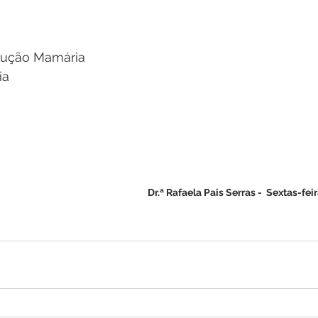
dução Mamária
ia
Dr.ª Rafaela Pais Serras -  Sextas-fei