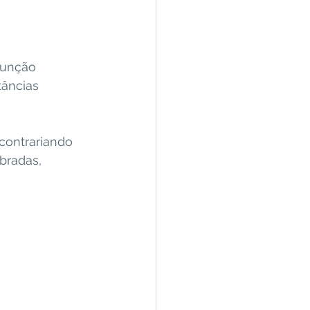
função 
âncias 
 contrariando 
bradas, 