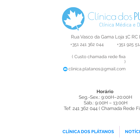
Rua Vasco da Gama Loja 1C RC 
+351 241 362 044
+351 925 51
( Custo chamada rede fixa
)
clinica.platanos@gmail.com
Horário
Seg.-Sex.: 9:00H–20:00H
Sáb.: 9:00H – 13:00H
Tef: 241 362 044 ( Chamada Rede Fi
ques Dentista
CLÍNICA DOS PLÁTANOS
NOTÍC