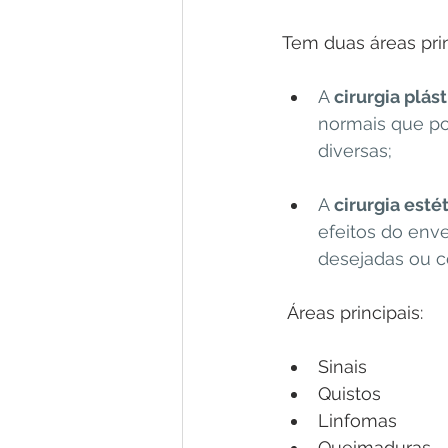
Tem duas áreas prin
A 
cirurgia plás
normais que po
diversas;
A 
cirurgia esté
efeitos do env
desejadas ou c
 Áreas principais:
Sinais
Quistos
Linfomas
Queimaduras