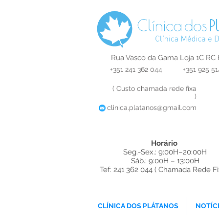
Rua Vasco da Gama Loja 1C RC 
+351 241 362 044
+351 925 51
( Custo chamada rede fixa
)
clinica.platanos@gmail.com
Horário
Seg.-Sex.: 9:00H–20:00H
Sáb.: 9:00H – 13:00H
Tef: 241 362 044 ( Chamada Rede Fi
ques Dentista
CLÍNICA DOS PLÁTANOS
NOTÍC