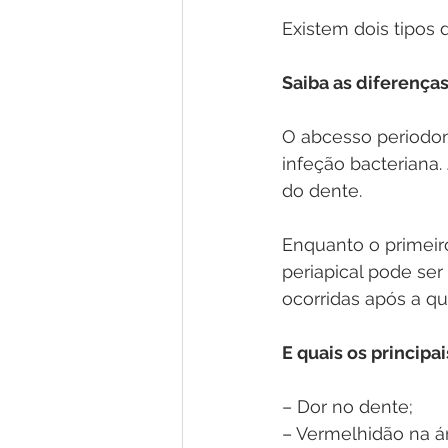
Existem dois tipos 
Saiba as diferenças
O abcesso periodon
infeção bacteriana.
do dente.
Enquanto o primeir
periapical pode se
ocorridas após a q
E quais os principa
– Dor no dente;
– Vermelhidão na á