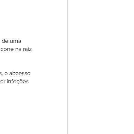
e de uma 
corre na raiz 
s, o abcesso 
or infeções 