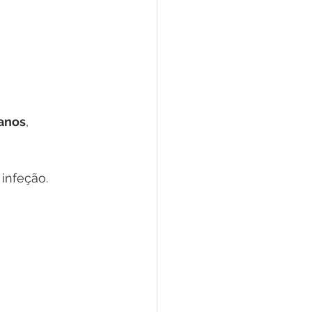
tanos
, 
infeção. 